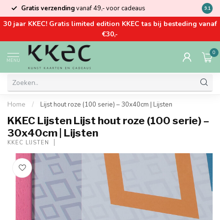
Gratis verzending
vanaf 49,- voor cadeaus
Kom la
9.1
30 jaar KKEC! Gratis limited edition KKEC tas bij besteding vanaf
€30,-
0
MENU
Home
/
Lijst hout roze (100 serie) – 30x40cm | Lijsten
KKEC Lijsten Lijst hout roze (100 serie) –
30x40cm | Lijsten
KKEC LIJSTEN