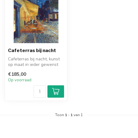
Cafeterras bij nacht
Cafeterras bij nacht, kunst
op maat in ieder gewenst
formaat en materiaal. Bekij...
€185,00
Op voorraad
Toon
1
-
1
van 1