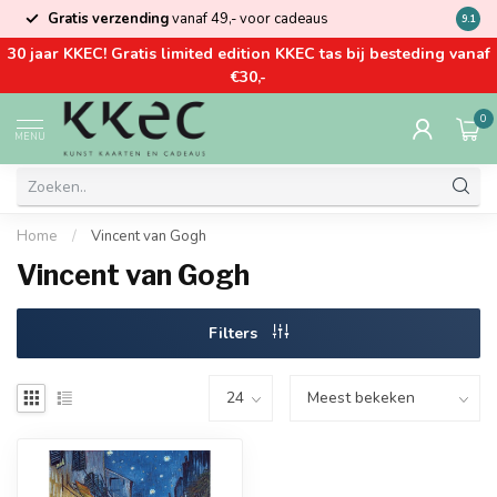
Gratis verzending
vanaf 49,- voor cadeaus
Kom la
9.1
30 jaar KKEC! Gratis limited edition KKEC tas bij besteding vanaf
€30,-
0
MENU
Home
/
Vincent van Gogh
Vincent van Gogh
Filters