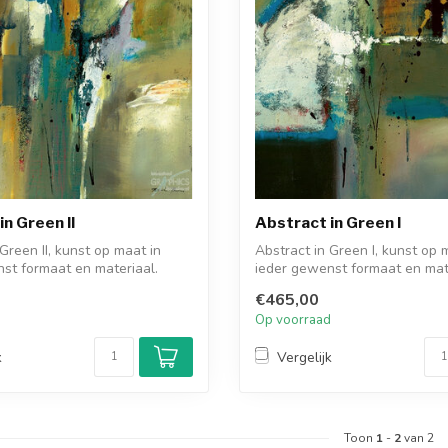
n Green II
Abstract in Green I
Green II, kunst op maat in
Abstract in Green I, kunst op 
st formaat en materiaal.
ieder gewenst formaat en mat
Bekij...
€465,00
d
Op voorraad
k
Vergelijk
Toon
1
-
2
van 2