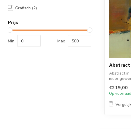
Grafisch
(2)
Prijs
Min
Max
Abstract i
Abstract in 
ieder gewen
Beki...
€219,00
Op voorraa
Vergelij