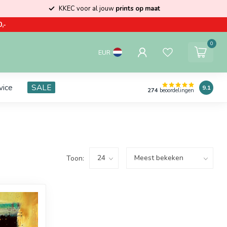
KKEC voor al jouw
prints op maat
,-
0
EUR
vice
SALE
9.1
274
beoordelingen
Toon: