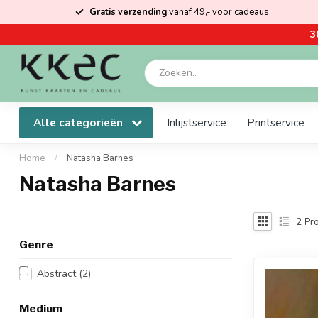
Gratis verzending
vanaf 49,- voor cadeaus
3
Alle categorieën
Inlijstservice
Printservice
Home
/
Natasha Barnes
Natasha Barnes
2
Pro
Genre
Abstract
(2)
Medium