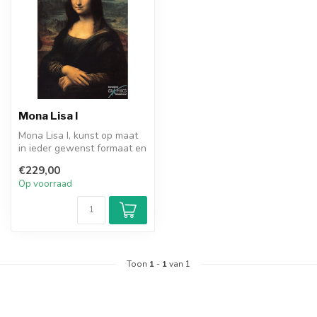
Mona Lisa I
Mona Lisa I, kunst op maat
in ieder gewenst formaat en
materiaal. Bekijk de voor...
€229,00
Op voorraad
Toon
1
-
1
van 1