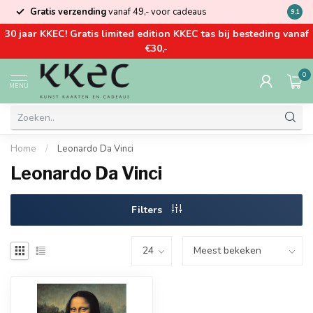
Gratis verzending
vanaf 49,- voor cadeaus
Kom la
9.1
30 jaar KKEC! Gratis limited edition KKEC tas bij besteding vanaf
€30,-
0
MENU
Home
/
Leonardo Da Vinci
Leonardo Da Vinci
Filters