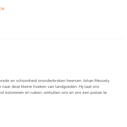
EN
r vrede en schoonheid ononderbroken heersen. Johan Messely
en naar deze kleine hoeken van landgoeden. Hij laat ons
 vol kolommen en ruiken, omhullen ons en ons een poëzie te