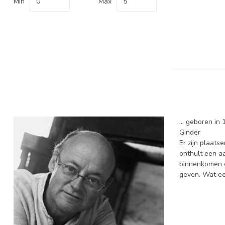
Min
Max
... geboren in
Ginder
Er zijn plaat
onthult een aa
binnenkomen e
geven. Wat ee