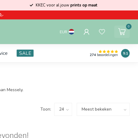
KKEC voor al jouw
prints op maat
,-
0
EUR
vice
SALE
9.1
274
beoordelingen
han Messely.
Toon:
evonden!