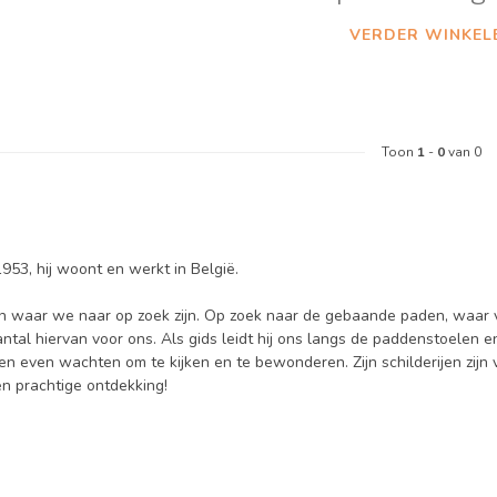
VERDER WINKEL
Toon
1
-
0
van 0
 1953, hij woont en werkt in België.
sen waar we naar op zoek zijn. Op zoek naar de gebaande paden, waa
ntal hiervan voor ons. Als gids leidt hij ons langs de paddenstoelen 
n even wachten om te kijken en te bewonderen. Zijn schilderijen zijn
n prachtige ontdekking!