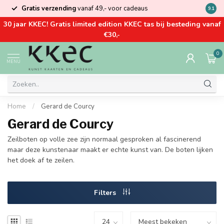
Gratis verzending
vanaf 49,- voor cadeaus
Kom la
9.1
30 jaar KKEC! Gratis limited edition KKEC tas bij besteding vanaf
€30,-
0
MENU
Home
/
Gerard de Courcy
Gerard de Courcy
Zeilboten op volle zee zijn normaal gesproken al fascinerend
maar deze kunstenaar maakt er echte kunst van. De boten lijken
het doek af te zeilen.
Filters