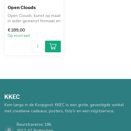
Open Clouds
Open Clouds, kunst op maat
in ieder gewenst formaat en
materiaal. Bekijk de voo...
€189,00
Op voorraad
KKEC
Kom langs in de Koopgoot. KKEC is een grote, gevestigde winkel
met creatieve cadeaus, posters, foto's en een inlijstservice.
Beurstraverse 186
3012 AT Rotterdam