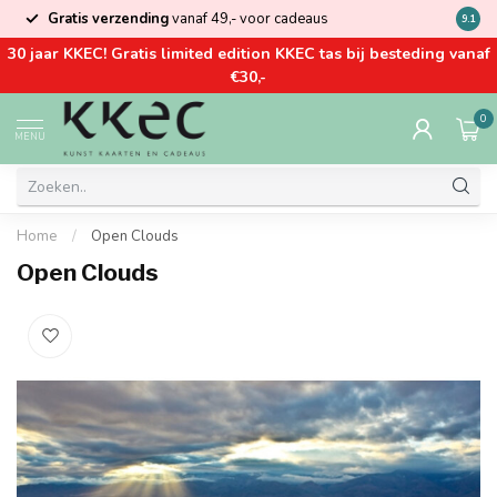
Gratis verzending
vanaf 49,- voor cadeaus
Kom la
9.1
30 jaar KKEC! Gratis limited edition KKEC tas bij besteding vanaf
€30,-
0
MENU
Home
/
Open Clouds
Open Clouds