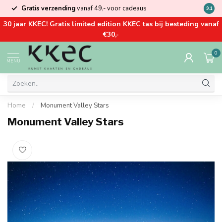
Gratis verzending
vanaf 49,- voor cadeaus
Kom la
9.1
30 jaar KKEC! Gratis limited edition KKEC tas bij besteding vanaf
€30,-
0
MENU
Home
/
Monument Valley Stars
Monument Valley Stars