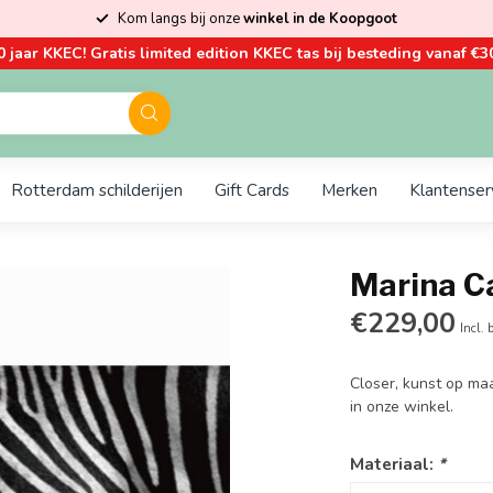
Kom langs bij onze
winkel in de Koopgoot
0 jaar KKEC! Gratis limited edition KKEC tas bij besteding vanaf €30
Rotterdam schilderijen
Gift Cards
Merken
Klantenser
Marina Ca
€229,00
Incl. 
Closer, kunst op ma
in onze winkel.
Materiaal:
*