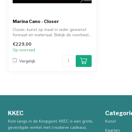
Marina Cano - Closer
Closer, kunst op maat in ieder gewenst
formaat en materiaal. Bekijk de voorbeel...
€229,00
Op voorraad
Vergelijk
KKEC
Categori
Kom langs in de Koopgoot. KKEC is een grote,
Kunst
gevestigde winkel met creatieve cadeaus,
Kaarten