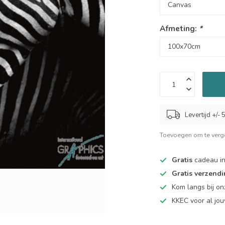
Afmeting:
*
Levertijd +/-
Toevoegen om te verge
Gratis
cadeau in
Gratis verzend
Kom langs bij o
KKEC voor al j