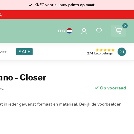
KKEC voor al jouw
prints op maat
,-
0
EUR
vice
SALE
9.1
274
beoordelingen
no - Closer
Op voorraad
btw
at in ieder gewenst formaat en materiaal. Bekijk de voorbeelden