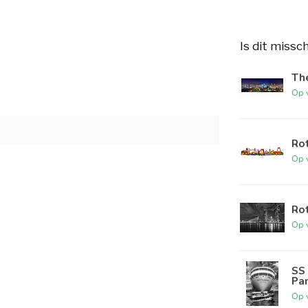
Is dit missc
The
Op 
Rot
Op 
Rot
Op 
SS 
Pa
Op 