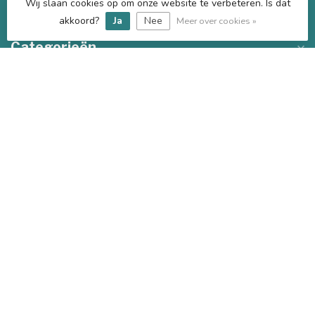
Wij slaan cookies op om onze website te verbeteren. Is dat
kkecrotterdam@gmail.com
akkoord?
Ja
Nee
Meer over cookies »
Categorieën
Informatie
Mijn account
€