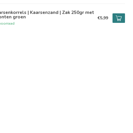
rsenkorrels | Kaarsenzand | Zak 250gr met
onten groen
€5,99
voorraad