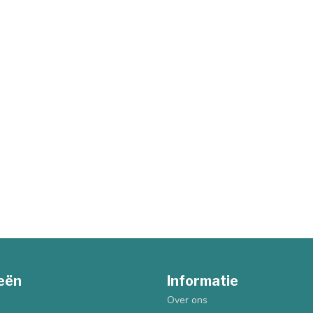
eën
Informatie
Over ons