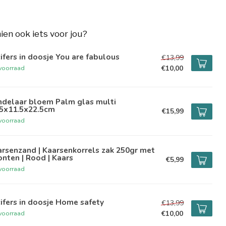
hien ook iets voor jou?
ifers in doosje You are fabulous
€13,99
€10,00
voorraad
ndelaar bloem Palm glas multi
.5x11.5x22.5cm
€15,99
voorraad
rsenzand | Kaarsenkorrels zak 250gr met
onten | Rood | Kaars
€5,99
voorraad
ifers in doosje Home safety
€13,99
€10,00
voorraad