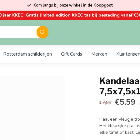
Kom langs bij onze
winkel in de Koopgoot
0 jaar KKEC! Gratis limited edition KKEC tas bij besteding vanaf €30
Rotterdam schilderijen
Gift Cards
Merken
Klantenser
Kandelaar
7,5x7,5x
€5,59
€7,99
In
Haal een vleugje tro
Het kleurrijke glas 
elke tafel of kast.
L