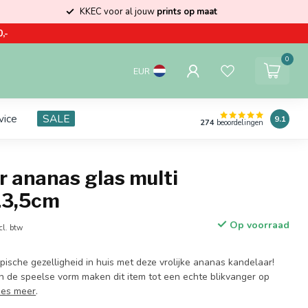
KKEC voor al jouw
prints op maat
,-
0
EUR
vice
SALE
9.1
274
beoordelingen
 ananas glas multi
13,5cm
Op voorraad
cl. btw
pische gezelligheid in huis met deze vrolijke ananas kandelaar!
en de speelse vorm maken dit item tot een echte blikvanger op
ees meer
.