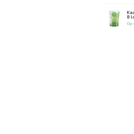
Kaa
8 l
Op 