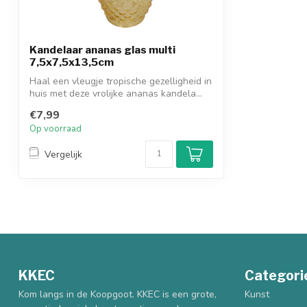
Kandelaar ananas glas multi
7,5x7,5x13,5cm
Haal een vleugje tropische gezelligheid in
huis met deze vrolijke ananas kandela...
€7,99
Op voorraad
Vergelijk
KKEC
Categori
Kom langs in de Koopgoot. KKEC is een grote,
Kunst