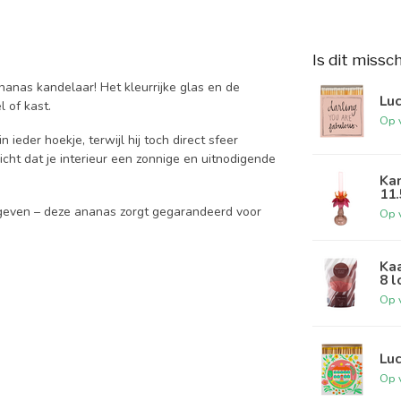
Is dit missc
ananas kandelaar! Het kleurrijke glas en de
Luc
 of kast.
Op 
 ieder hoekje, terwijl hij toch direct sfeer
icht dat je interieur een zonnige en uitnodigende
Ka
11
geven – deze ananas zorgt gegarandeerd voor
Op 
Kaa
8 l
Op 
Luc
Op 