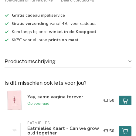
Toevoegen om te vergelijken
Deel dit product
Gratis
cadeau inpakservice
Gratis verzending
vanaf 49,- voor cadeaus
Kom langs bij onze
winkel in de Koopgoot
KKEC voor al jouw
prints op maat
Productomschrijving
Is dit misschien ook iets voor jou?
Yay, same vagina forever
€3,50
Op voorraad
EATMIELIES
Eatmielies Kaart - Can we grow
€3,50
old together