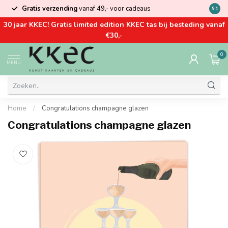
Gratis verzending
vanaf 49,- voor cadeaus
Kom la
9.1
30 jaar KKEC! Gratis limited edition KKEC tas bij besteding vanaf
€30,-
0
MENU
Home
/
Congratulations champagne glazen
Congratulations champagne glazen