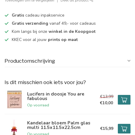
Toevoegen om te vergelijken
Deel dit product
Gratis
cadeau inpakservice
Gratis verzending
vanaf 49,- voor cadeaus
Kom langs bij onze
winkel in de Koopgoot
KKEC voor al jouw
prints op maat
Productomschrijving
Is dit misschien ook iets voor jou?
Lucifers in doosje You are
€13,99
fabulous
€10,00
Op voorraad
Kandelaar bloem Palm glas
multi 11.5x11.5x22.5cm
€15,99
Op voorraad