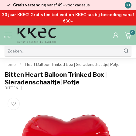
Gratis verzending
vanaf 49,- voor cadeaus
Kom la
9.1
30 jaar KKEC! Gratis limited edition KKEC tas bij besteding vanaf
€30,-
0
MENU
Home
/
Heart Balloon Trinked Box | Sieradenschaaltje| Potje
Bitten Heart Balloon Trinked Box |
Sieradenschaaltje| Potje
BITTEN