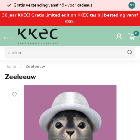
Gratis verzending
vanaf 49,- voor cadeaus
Kom la
9.1
30 jaar KKEC! Gratis limited edition KKEC tas bij besteding vanaf
€30,-
0
MENU
Home
/
Zeeleeuw
Zeeleeuw