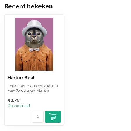
Recent bekeken
Harbor Seal
Leuke serie ansichtkaarten
met Zoo dieren die als
mensen zijn verkleed.
€1,75
Herken j...
Op voorraad