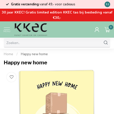
Gratis verzending
vanaf 49,- voor cadeaus
Kom la
9.1
30 jaar KKEC! Gratis limited edition KKEC tas bij besteding vanaf
€30,-
0
MENU
Home
/
Happy new home
Happy new home