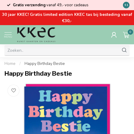
Gratis verzending
vanaf 49,- voor cadeaus
Kom la
9.1
30 jaar KKEC! Gratis limited edition KKEC tas bij besteding vanaf
€30,-
0
MENU
Home
/
Happy Birthday Bestie
Happy Birthday Bestie