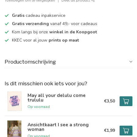
Toevoegen om te vergelijken
Deel dit product
Gratis
cadeau inpakservice
Gratis verzending
vanaf 49,- voor cadeaus
Kom langs bij onze
winkel in de Koopgoot
KKEC voor al jouw
prints op maat
Productomschrijving
Is dit misschien ook iets voor jou?
May all your delulu come
trululu
€3,50
Op voorraad
Ansichtkaart I see a strong
woman
€1,99
Op voorraad