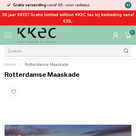
Gratis verzending
vanaf 49,- voor cadeaus
Kom la
9.1
30 jaar KKEC! Gratis limited edition KKEC tas bij besteding vanaf
€30,-
0
MENU
Home
/
Rotterdamse Maaskade
Rotterdamse Maaskade