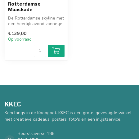
Rotterdamse
Maaskade
De Rotterdamse skyline met
een heerlijk avond zonnetje
op de zuid kant van de st...
€139,00
Op voorraad
KKEC
Kom langs in de Koopgoot. KKEC is een grote, gevestigde winkel
met creatieve cadeaus, posters, foto's en een inlijstservice.
Beurstraverse 186