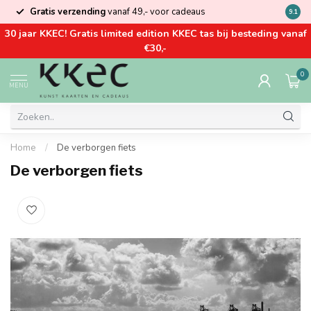
Gratis verzending
vanaf 49,- voor cadeaus
Kom la
9.1
30 jaar KKEC! Gratis limited edition KKEC tas bij besteding vanaf
€30,-
0
MENU
Home
/
De verborgen fiets
De verborgen fiets