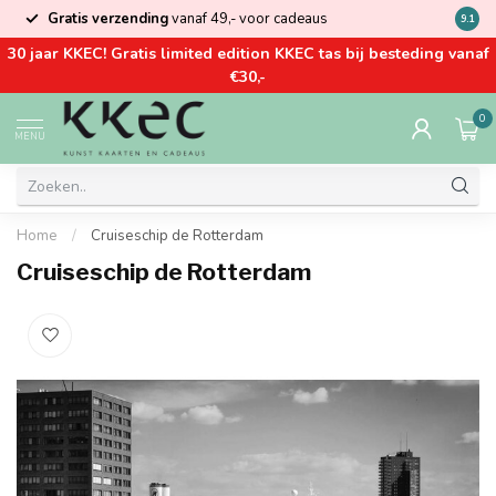
Gratis verzending
vanaf 49,- voor cadeaus
Kom la
9.1
30 jaar KKEC! Gratis limited edition KKEC tas bij besteding vanaf
€30,-
0
MENU
Home
/
Cruiseschip de Rotterdam
Cruiseschip de Rotterdam