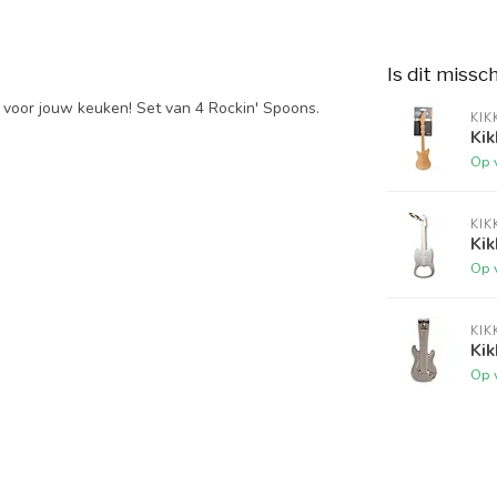
Is dit missc
ng voor jouw keuken! Set van 4 Rockin' Spoons.
KIK
Kik
Op 
KIK
Kik
Op 
KIK
Kik
Op 