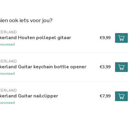
hien ook iets voor jou?
KERLAND
kerland Houten pollepel gitaar
€9,99
voorraad
KERLAND
kerland Guitar keychain bottle opener
€3,99
voorraad
KERLAND
kerland Guitar nailclipper
€7,99
voorraad