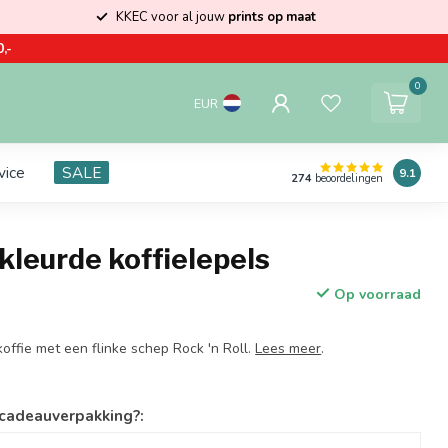
KKEC voor al jouw
prints op maat
,-
0
EUR
vice
SALE
9.1
274
beoordelingen
kleurde koffielepels
Op voorraad
 koffie met een flinke schep Rock 'n Roll.
Lees meer
.
 cadeauverpakking?: