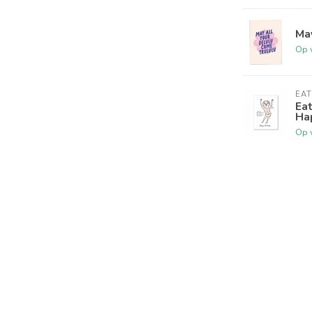
May
Op 
EAT
Eat
Ha
Op 