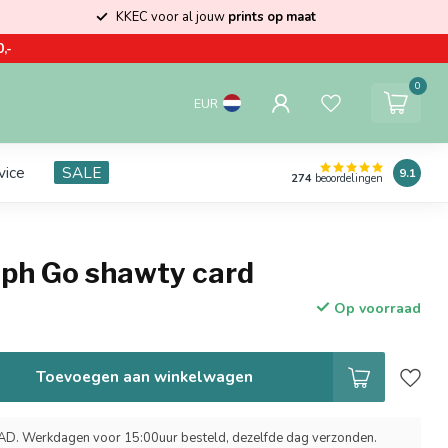
KKEC voor al jouw
prints op maat
,-
0
EUR
vice
SALE
9.1
274
beoordelingen
oph Go shawty card
Op voorraad
Toevoegen aan winkelwagen
 Werkdagen voor 15:00uur besteld, dezelfde dag verzonden.