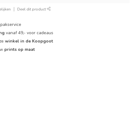
lijken
Deel dit product
pakservice
ing
vanaf 49,- voor cadeaus
nze
winkel in de Koopgoot
ouw
prints op maat