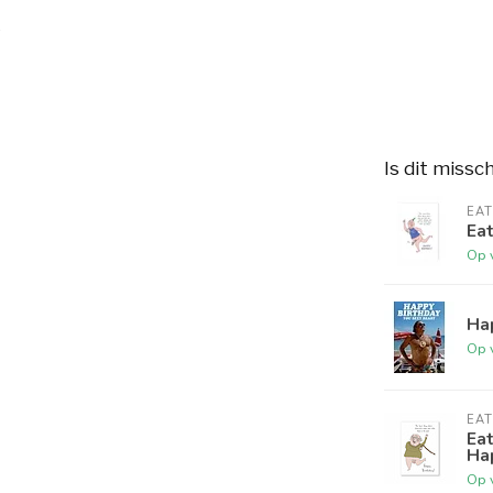
Is dit missc
EAT
Eat
Op 
Ha
Op 
EAT
Eat
Ha
Op 