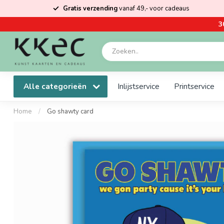
Gratis verzending
vanaf 49,- voor cadeaus
3
Alle categorieën
Inlijstservice
Printservice
Home
/
Go shawty card