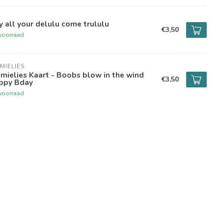
 all your delulu come trululu
€3,50
voorraad
MIELIES
mielies Kaart - Boobs blow in the wind
€3,50
ppy Bday
voorraad