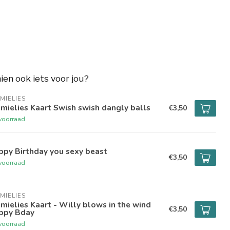
hien ook iets voor jou?
MIELIES
mielies Kaart Swish swish dangly balls
€3,50
voorraad
ppy Birthday you sexy beast
€3,50
voorraad
MIELIES
mielies Kaart - Willy blows in the wind
€3,50
ppy Bday
voorraad