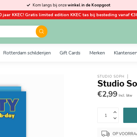
Kom langs bij onze
winkel in de Koopgoot
0 jaar KKEC! Gratis limited edition KKEC tas bij besteding vanaf €30
Rotterdam schilderijen
Gift Cards
Merken
Klantenser
STUDIO SOPH
Studio S
€2,99
Incl. btw
OP VOORRAAD.