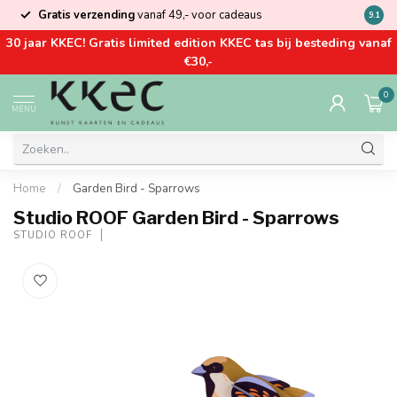
Gratis verzending
vanaf 49,- voor cadeaus
Kom la
9.1
30 jaar KKEC! Gratis limited edition KKEC tas bij besteding vanaf
€30,-
0
MENU
Home
/
Garden Bird - Sparrows
Studio ROOF Garden Bird - Sparrows
STUDIO ROOF