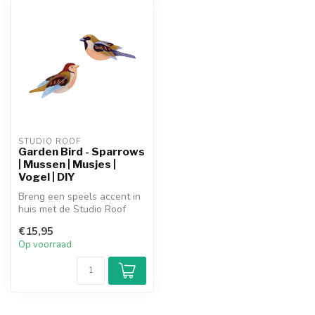
STUDIO ROOF
Garden Bird - Sparrows
| Mussen | Musjes |
Vogel | DIY
Breng een speels accent in
huis met de Studio Roof
Sparrows. Dit setje bestaat
€15,95
u...
Op voorraad