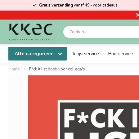
Gratis verzending
vanaf 49,- voor cadeaus
3
Alle categorieën
Inlijstservice
Printservice
Home
/
F*ck it list book voor collega's