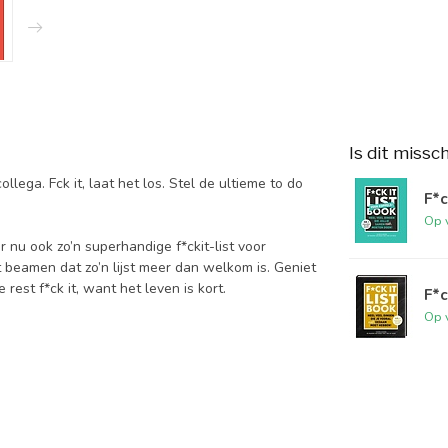
Is dit missc
lega. Fck it, laat het los. Stel de ultieme to do
F*c
Op 
r nu ook zo’n superhandige f*ckit-list voor
ect beamen dat zo’n lijst meer dan welkom is. Geniet
rest f*ck it, want het leven is kort.
F*c
Op 