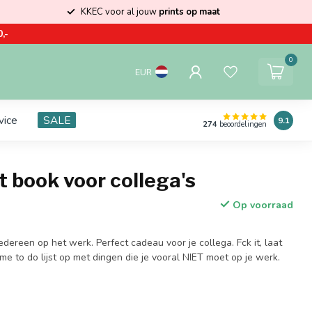
KKEC voor al jouw
prints op maat
,-
0
EUR
vice
SALE
9.1
274
beoordelingen
st book voor collega's
Op voorraad
iedereen op het werk. Perfect cadeau voor je collega. Fck it, laat
ieme to do lijst op met dingen die je vooral NIET moet op je werk.