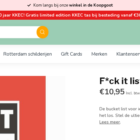
Kom langs bij onze
winkel in de Koopgoot
0 jaar KKEC! Gratis limited edition KKEC tas bij besteding vanaf €30
Rotterdam schilderijen
Gift Cards
Merken
Klantenser
F*ck it li
€10,95
Incl. btw
De bucket list voor 
het los. Stel de ult
Lees meer
.