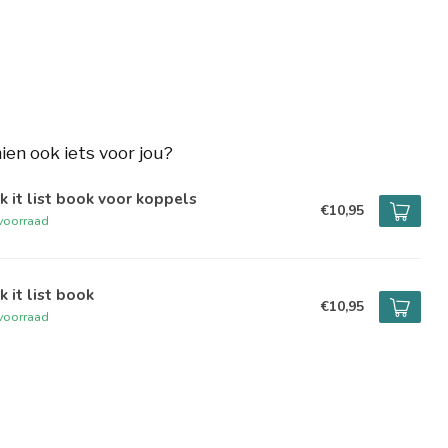
hien ook iets voor jou?
k it list book voor koppels
€10,95
voorraad
k it list book
€10,95
voorraad