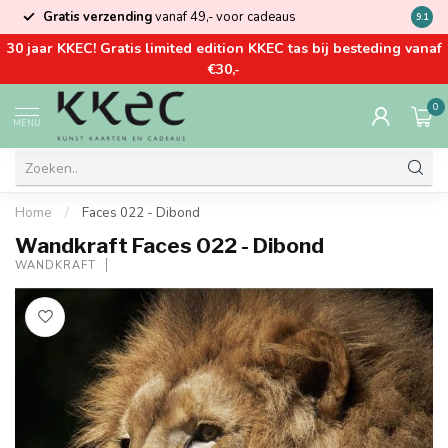
Gratis verzending
vanaf 49,- voor cadeaus
Kom la
9.1
30 jaar KKEC! Gratis limited edition KKEC tas bij besteding vanaf
€30,-
0
MENU
Home
/
Faces 022 - Dibond
Wandkraft Faces 022 - Dibond
WANDKRAFT