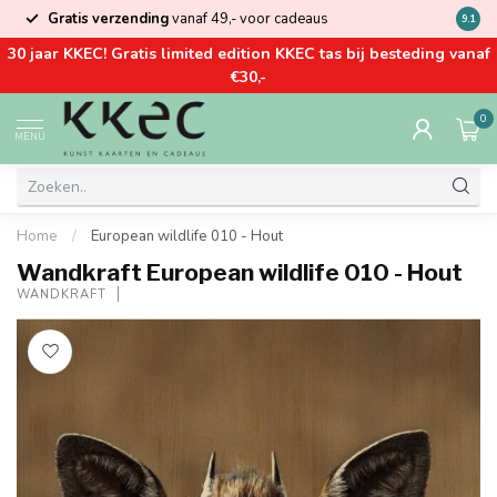
Gratis verzending
vanaf 49,- voor cadeaus
Kom la
9.1
30 jaar KKEC! Gratis limited edition KKEC tas bij besteding vanaf
€30,-
0
MENU
Home
/
European wildlife 010 - Hout
Wandkraft European wildlife 010 - Hout
WANDKRAFT