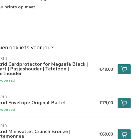
ouw
prints op maat
hien ook iets voor jou?
RID
rid Cardprotector for Magsafe Black |
rt | Pasjeshouder | Telefoon |
€49,00
arthouder
voorraad
RID
rid Envelope Original Ballet
€79,00
voorraad
RID
rid Miniwallet Crunch Bronze |
€69,00
rtemonnee