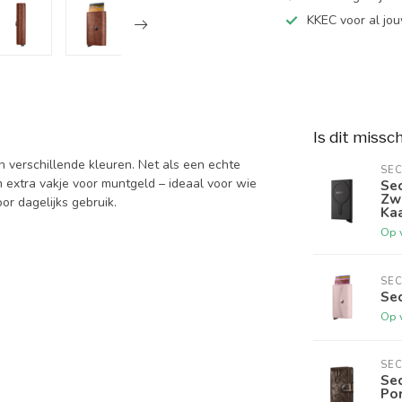
KKEC voor al j
Is dit missc
 in verschillende kleuren. Net als een echte
SEC
m extra vakje voor muntgeld – ideaal voor wie
Sec
Zwa
oor dagelijks gebruik.
Ka
Op 
SEC
Sec
Op 
SEC
Sec
Po