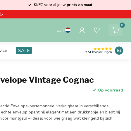
KKEC voor al jouw
prints op maat
,-
0
EUR
vice
SALE
9.1
274
beoordelingen
nvelope Vintage Cognac
Op voorraad
crid Envelope-portemonnee, verkrijgbaar in verschillende
 echte envelop opent hij elegant met een drukknopje en biedt hij
 voor muntgeld – ideaal voor wie graag wat kleingeld bij zich