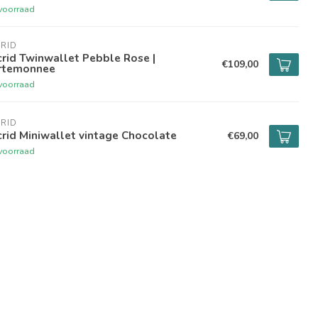
voorraad
RID
rid Twinwallet Pebble Rose |
€109,00
rtemonnee
voorraad
RID
rid Miniwallet vintage Chocolate
€69,00
voorraad