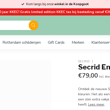
Kom langs bij onze
winkel in de Koopgoot
0 jaar KKEC! Gratis limited edition KKEC tas bij besteding vanaf €30
Rotterdam schilderijen
Gift Cards
Merken
Klantenser
SECRID
Secrid E
€79,00
Incl. btw
Ontdek de nieuwe Se
kleuren. Net als een
een slim extra vakje
heeft.
Lees meer
.