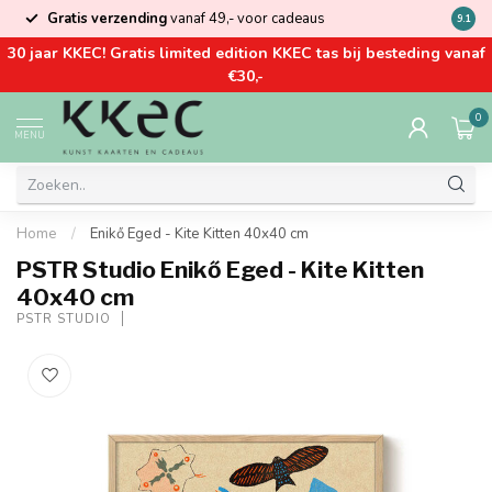
Gratis verzending
vanaf 49,- voor cadeaus
Kom la
9.1
30 jaar KKEC! Gratis limited edition KKEC tas bij besteding vanaf
€30,-
0
MENU
Home
/
Enikő Eged - Kite Kitten 40x40 cm
PSTR Studio Enikő Eged - Kite Kitten
40x40 cm
PSTR STUDIO