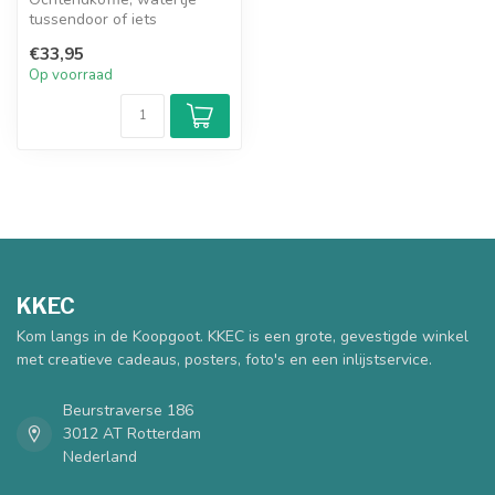
tussendoor of iets
sprankelends in de avond.
€33,95
De Travel M...
Op voorraad
KKEC
Kom langs in de Koopgoot. KKEC is een grote, gevestigde winkel
met creatieve cadeaus, posters, foto's en een inlijstservice.
Beurstraverse 186
3012 AT Rotterdam
Nederland