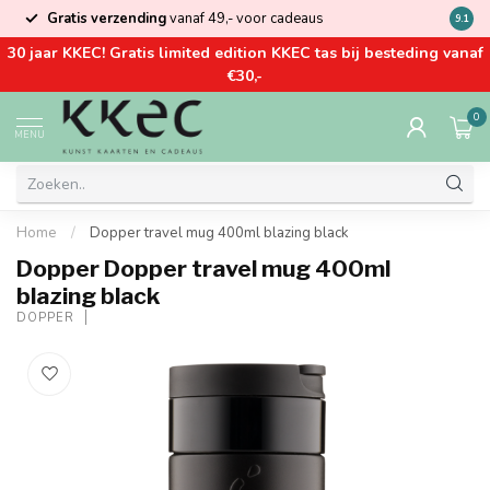
Gratis verzending
vanaf 49,- voor cadeaus
Kom la
9.1
30 jaar KKEC! Gratis limited edition KKEC tas bij besteding vanaf
€30,-
0
MENU
Home
/
Dopper travel mug 400ml blazing black
Dopper Dopper travel mug 400ml
blazing black
DOPPER