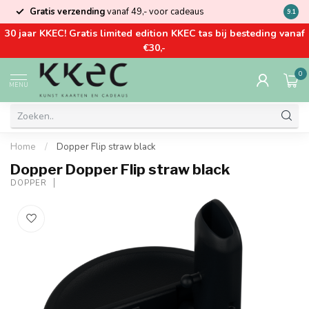
Gratis verzending
vanaf 49,- voor cadeaus
Kom la
9.1
30 jaar KKEC! Gratis limited edition KKEC tas bij besteding vanaf
€30,-
0
MENU
Home
/
Dopper Flip straw black
Dopper Dopper Flip straw black
DOPPER