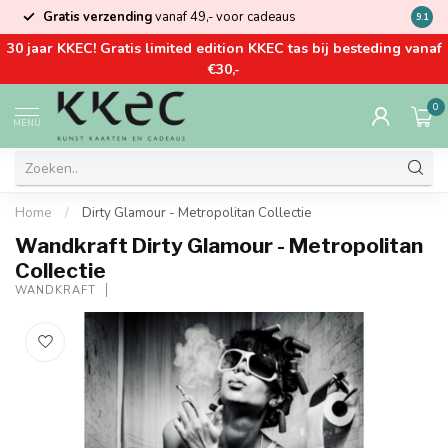
Gratis verzending
vanaf 49,- voor cadeaus
Kom la
9.1
30 jaar KKEC! Gratis limited edition KKEC tas bij besteding vanaf
€30,-
0
MENU
Home
/
Dirty Glamour - Metropolitan Collectie
Wandkraft Dirty Glamour - Metropolitan
Collectie
WANDKRAFT