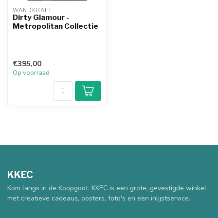
WANDKRAFT
Dirty Glamour -
Metropolitan Collectie
€395,00
Op voorraad
KKEC
Kom langs in de Koopgoot. KKEC is een grote, gevestigde winkel
met creatieve cadeaus, posters, foto's en een inlijstservice.