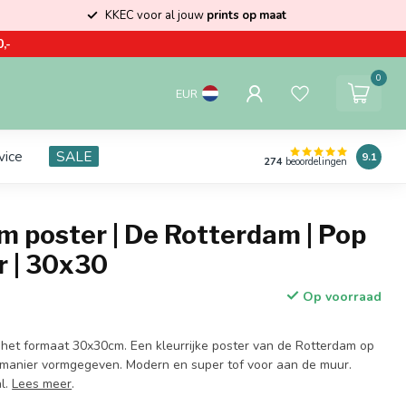
KKEC voor al jouw
prints op maat
,-
0
EUR
vice
SALE
9.1
274
beoordelingen
m poster | De Rotterdam | Pop
r | 30x30
Op voorraad
 het formaat 30x30cm. Een kleurrijke poster van de Rotterdam op
 manier vormgegeven. Modern en super tof voor aan de muur.
l.
Lees meer
.