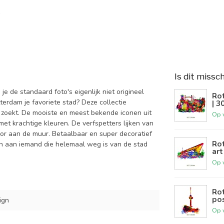
Is dit missc
 de standaard foto's eigenlijk niet origineel
Rot
terdam je favoriete stad? Deze collectie
| 3
jij zoekt. De mooiste en meest bekende iconen uit
Op 
et krachtige kleuren. De verfspetters lijken van
voor aan de muur. Betaalbaar en super decoratief
Rot
ven aan iemand die helemaal weg is van de stad
art
Op 
Rot
pos
ign
Op 