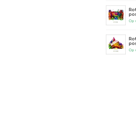
Rot
pos
Op 
Rot
pos
Op 