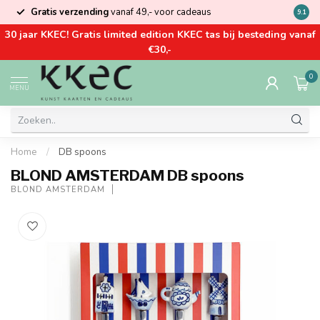
Gratis verzending
vanaf 49,- voor cadeaus
Kom la
9.1
30 jaar KKEC! Gratis limited edition KKEC tas bij besteding vanaf
€30,-
0
MENU
Home
/
DB spoons
BLOND AMSTERDAM DB spoons
BLOND AMSTERDAM