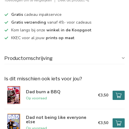
Toevoegen om te vergelijken
Deel dit product
Gratis
cadeau inpakservice
Gratis verzending
vanaf 49,- voor cadeaus
Kom langs bij onze
winkel in de Koopgoot
KKEC voor al jouw
prints op maat
Productomschrijving
Is dit misschien ook iets voor jou?
Dad burn a BBQ
€3,50
Op voorraad
Dad not being like everyone
else
€3,50
Op voorraad