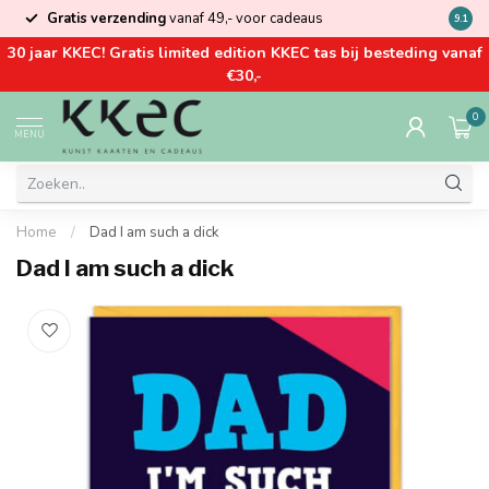
Gratis verzending
vanaf 49,- voor cadeaus
Kom la
9.1
30 jaar KKEC! Gratis limited edition KKEC tas bij besteding vanaf
€30,-
0
MENU
Home
/
Dad I am such a dick
Dad I am such a dick