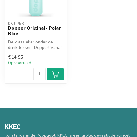
DOPPER
Dopper Original - Polar
Blue
De klassieker onder de
drinkflessen: Dopper! Vanaf
nu verkrijgbaar in een
€14,95
nieuwe...
Op voorraad
KKEC
Kom langs in de Koopgoot. KKEC is een grote, gevestigde winkel