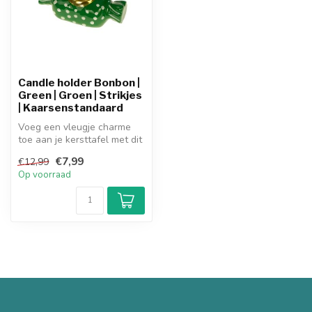
Candle holder Bonbon |
Green | Groen | Strikjes
| Kaarsenstandaard
Voeg een vleugje charme
toe aan je kersttafel met dit
schattige
€7,99
€12,99
kaarsenstandaard...
Op voorraad