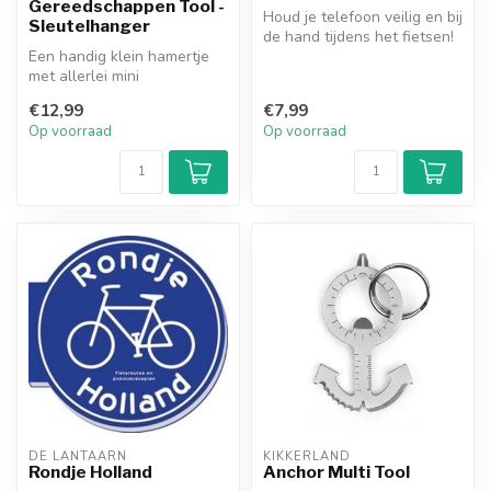
Gereedschappen Tool -
Houd je telefoon veilig en bij
Sleutelhanger
de hand tijdens het fietsen!
Een handig klein hamertje
met allerlei mini
gereedschappen. Altijd
€12,99
€7,99
handig om bij...
Op voorraad
Op voorraad
DE LANTAARN
KIKKERLAND
Rondje Holland
Anchor Multi Tool