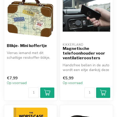
KIKKERLAND
Blikje- Mini koffertje
Magnetische
Verras iemand met dit
telefoonhouder voor
schattige reiskoffer-blikje,
ventilatieroosters
gevuld met kleine
Handsfree bellen in de auto
cadeautjes ...
wordt een eitje dankzij deze
makkelijk te bevestigen...
€7,99
€5,99
Op voorraad
Op voorraad