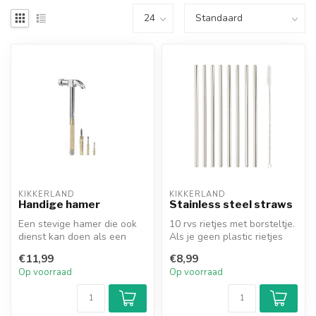
KIKKERLAND
KIKKERLAND
Handige hamer
Stainless steel straws
Een stevige hamer die ook
10 rvs rietjes met borsteltje.
dienst kan doen als een
Als je geen plastic rietjes
schroevendraaier voor 5
wilt gebruiken.
€11,99
€8,99
maten,...
Op voorraad
Op voorraad