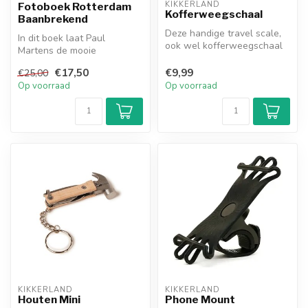
KIKKERLAND
Fotoboek Rotterdam
Kofferweegschaal
Baanbrekend
Deze handige travel scale,
In dit boek laat Paul
ook wel kofferweegschaal
Martens de mooie
kun je gebruiken om je
havenstad door zijn lens
koffe...
€17,50
€9,99
€25,00
zien. In 143 pr...
Op voorraad
Op voorraad
KIKKERLAND
KIKKERLAND
Houten Mini
Phone Mount