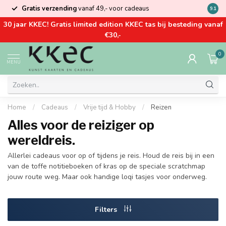
Gratis verzending
vanaf 49,- voor cadeaus
Kom la
9.1
30 jaar KKEC! Gratis limited edition KKEC tas bij besteding vanaf
€30,-
0
MENU
Home
/
Cadeaus
/
Vrije tijd & Hobby
/
Reizen
Alles voor de reiziger op
wereldreis.
Allerlei cadeaus voor op of tijdens je reis. Houd de reis bij in een
van de toffe notitieboeken of kras op de speciale scratchmap
jouw route weg. Maar ook handige loqi tasjes voor onderweg.
Filters