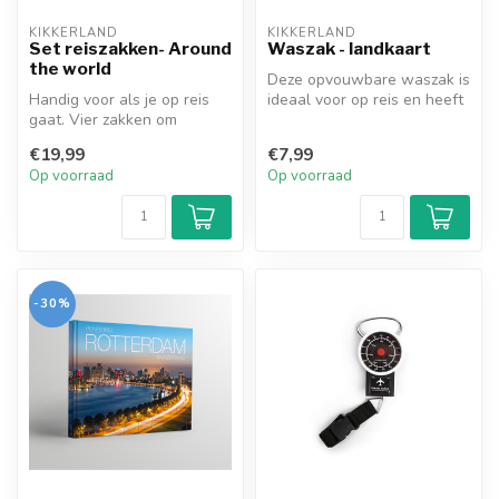
KIKKERLAND
KIKKERLAND
Set reiszakken- Around
Waszak - landkaart
the world
Deze opvouwbare waszak is
Handig voor als je op reis
ideaal voor op reis en heeft
gaat. Vier zakken om
de opdruk van de
schoenen, vies ondergoed,
wereldka...
€19,99
€7,99
en and...
Op voorraad
Op voorraad
-30%