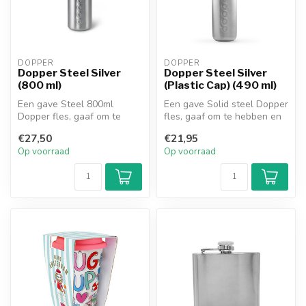
DOPPER
DOPPER
Dopper Steel Silver
Dopper Steel Silver
(800 ml)
(Plastic Cap) (490 ml)
Een gave Steel 800ml
Een gave Solid steel Dopper
Dopper fles, gaaf om te
fles, gaaf om te hebben en
hebben en goed voor het
goed voor het milieu. Met...
€27,50
€21,95
milieu. Met...
Op voorraad
Op voorraad