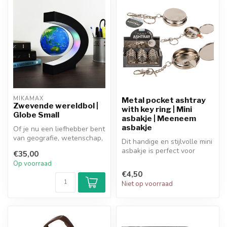
MIKAMAX
Metal pocket ashtray
Zwevende wereldbol |
with key ring | Mini
Globe Small
asbakje | Meeneem
asbakje
Of je nu een liefhebber bent
van geografie, wetenschap,
Dit handige en stijlvolle mini
of gewoon op zoek bent n...
asbakje is perfect voor
€35,00
onderweg. Makkelijk om
Op voorraad
me...
€4,50
Niet op voorraad