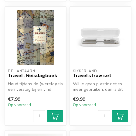
DE LANTAARN
KIKKERLAND
Travel - Reisdagboek
Travel straw set
Houd tijdens de (wereld)reis
Wil je geen plastic rietjes
een verslag bij en vind
meer gebruiken, dan is dit
handige tips in het travel ...
de oplossing. Je eigen r...
€7,99
€9,99
Op voorraad
Op voorraad