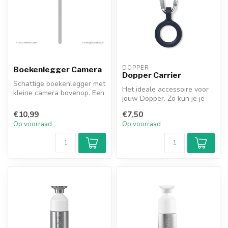
DOPPER
Boekenlegger Camera
Dopper Carrier
Schattige boekenlegger met
Het ideale accessoire voor
kleine camera bovenop. Een
jouw Dopper. Zo kun je je
origineel cadeau voor een ...
dopper gewoon aan je tas
€10,99
€7,50
of...
Op voorraad
Op voorraad