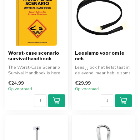
Worst-case scenario
Leeslamp voor om je
survival handbook
nek
The Worst-Case Scenario
Lees jij ook het liefst laat in
Survival Handbook is here
de avond, maar heb je soms
to help with expert,
moeite om genoeg lich...
€24,99
€29,99
illustrat...
Op voorraad
Op voorraad