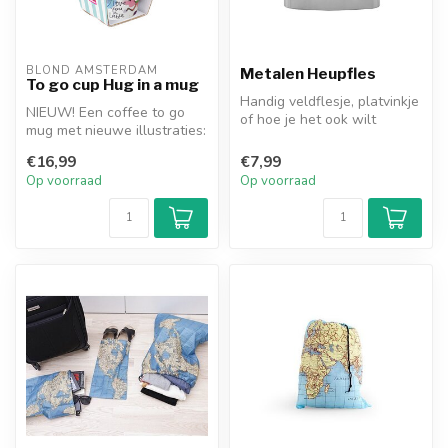
BLOND AMSTERDAM
Metalen Heupfles
To go cup Hug in a mug
Handig veldflesje, platvinkje
NIEUW! Een coffee to go
of hoe je het ook wilt
mug met nieuwe illustraties:
noemen. Met dit flesje
Hug in a Mug.
neem...
€16,99
€7,99
Op voorraad
Op voorraad