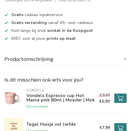
Toevoegen om te vergelijken
Deel dit product
Gratis
cadeau inpakservice
Gratis verzending
vanaf 49,- voor cadeaus
Kom langs bij onze
winkel in de Koopgoot
KKEC voor al jouw
prints op maat
Productomschrijving
Is dit misschien ook iets voor jou?
VONDELS
€9,99
Vondels Espresso cup Hot
Mama pink 80ml | Moeder | Mok
€6,99
Op voorraad
Tegel Huisje vol liefde
€7,99
Op voorraad