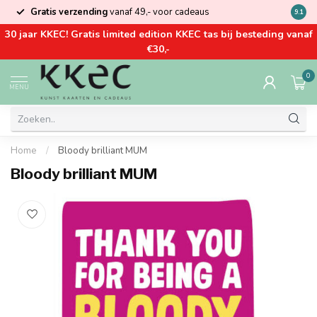
Gratis verzending
vanaf 49,- voor cadeaus
Kom la
9.1
30 jaar KKEC! Gratis limited edition KKEC tas bij besteding vanaf
€30,-
0
MENU
Home
/
Bloody brilliant MUM
Bloody brilliant MUM