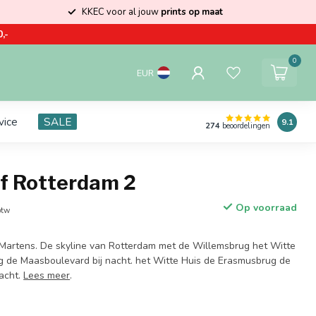
KKEC voor al jouw
prints op maat
,-
0
EUR
vice
SALE
9.1
274
beoordelingen
of Rotterdam 2
Op voorraad
btw
 Martens. De skyline van Rotterdam met de Willemsbrug het Witte
 de Maasboulevard bij nacht. het Witte Huis de Erasmusbrug de
acht.
Lees meer
.