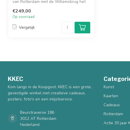
van Rotterdam met de Willemsbrug het
Wit...
€249,00
Op voorraad
Vergelijk
KKEC
Categori
Kom langs in de Koopgoot. KKEC is een grote,
Kunst
gevestigde winkel met creatieve cadeaus,
Kaarten
posters, foto's en een inlijstservice.
Cadeaus
Beurstraverse 186
Rotterdam
3012 AT Rotterdam
Actie 30 jaar
Nederland