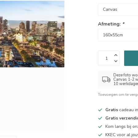
Afmeting:
*
Deze foto wor
Canvas 1-2 w
10 werkdage
Toevoegen om te verge
Gratis
cadeau in
Gratis verzend
Kom langs bij o
KKEC voor al j