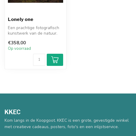
Lonely one
Een prachtige fotografisch
kunstwerk van de natuur.
Deze boom lijkt wel als een
€358,00
...
Op voorraad
KKEC
Kom langs in de Koopgoot. KKEC is een grote, gevestigde winkel
met creatieve cadeaus, posters, foto's en een inlijstservice.