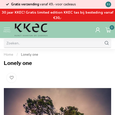
Gratis verzending
vanaf 49,- voor cadeaus
Kom la
9.1
30 jaar KKEC! Gratis limited edition KKEC tas bij besteding vanaf
€30,-
0
MENU
Home
/
Lonely one
Lonely one