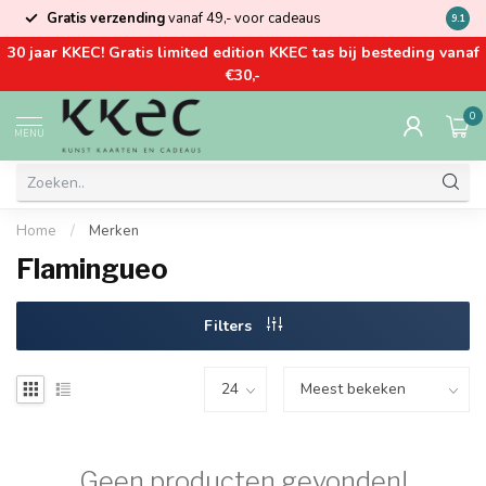
Gratis verzending
vanaf 49,- voor cadeaus
Kom la
9.1
30 jaar KKEC! Gratis limited edition KKEC tas bij besteding vanaf
€30,-
0
MENU
Home
/
Merken
Flamingueo
Filters
Geen producten gevonden!