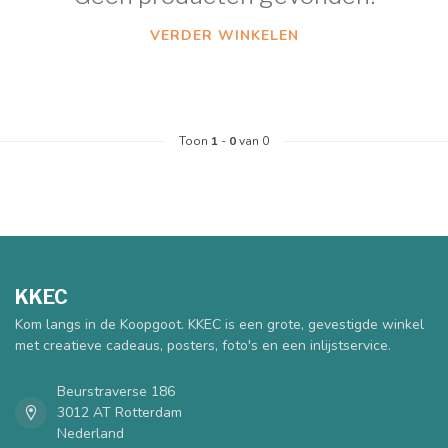
VERDER WINKELEN
Toon
1
-
0
van 0
KKEC
Kom langs in de Koopgoot. KKEC is een grote, gevestigde winkel
met creatieve cadeaus, posters, foto's en een inlijstservice.
Beurstraverse 186
3012 AT Rotterdam
Nederland