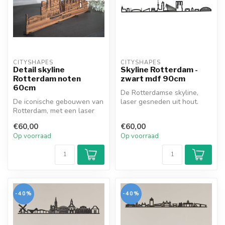
CITYSHAPES
CITYSHAPES
Detail skyline
Skyline Rotterdam -
Rotterdam noten
zwart mdf 90cm
60cm
De Rotterdamse skyline,
De iconische gebouwen van
laser gesneden uit hout.
Rotterdam, met een laser
Decoratief voor in huis en
gesneden uit notenhout, bij
heel...
€60,00
€60,00
e...
Op voorraad
Op voorraad
-40%
-40%