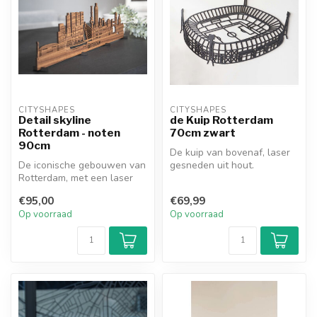
CITYSHAPES
CITYSHAPES
Detail skyline
de Kuip Rotterdam
Rotterdam - noten
70cm zwart
90cm
De kuip van bovenaf, laser
De iconische gebouwen van
gesneden uit hout.
Rotterdam, met een laser
Decoratief voor in huis en
gesneden uit notenhout, bij
heel st...
€95,00
€69,99
e...
Op voorraad
Op voorraad