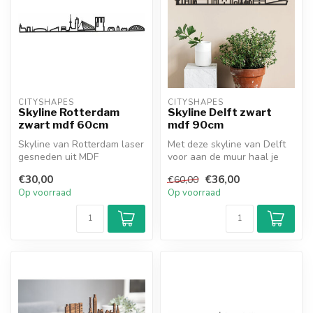
CITYSHAPES
CITYSHAPES
Skyline Rotterdam
Skyline Delft zwart
zwart mdf 60cm
mdf 90cm
Skyline van Rotterdam laser
Met deze skyline van Delft
gesneden uit MDF
voor aan de muur haal je
een echte eyecatcher in
€30,00
€36,00
€60,00
huis...
Op voorraad
Op voorraad