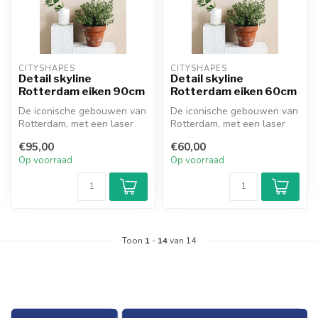
CITYSHAPES
CITYSHAPES
Detail skyline
Detail skyline
Rotterdam eiken 90cm
Rotterdam eiken 60cm
De iconische gebouwen van
De iconische gebouwen van
Rotterdam, met een laser
Rotterdam, met een laser
gesneden uit eikenhout, bij
gesneden uit eikenhout, bij
€95,00
€60,00
e...
e...
Op voorraad
Op voorraad
Toon
1
-
14
van 14