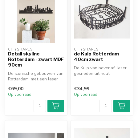
CITYSHAPES
CITYSHAPES
Detail skyline
de Kuip Rotterdam
Rotterdam - zwart MDF
40cm zwart
90cm
De Kuip van bovenaf, laser
De iconische gebouwen van
gesneden uit hout.
Rotterdam, met een laser
Decoratief voor in huis en
gesneden uit MDF, bij elkaar
heel st...
€69,00
€34,99
...
Op voorraad
Op voorraad