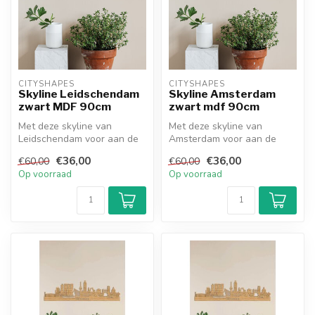
CITYSHAPES
CITYSHAPES
Skyline Leidschendam
Skyline Amsterdam
zwart MDF 90cm
zwart mdf 90cm
Met deze skyline van
Met deze skyline van
Leidschendam voor aan de
Amsterdam voor aan de
muur haal je een echte
muur haal je een echte
€36,00
€36,00
€60,00
€60,00
eyecatcher ...
eyecatcher in ...
Op voorraad
Op voorraad