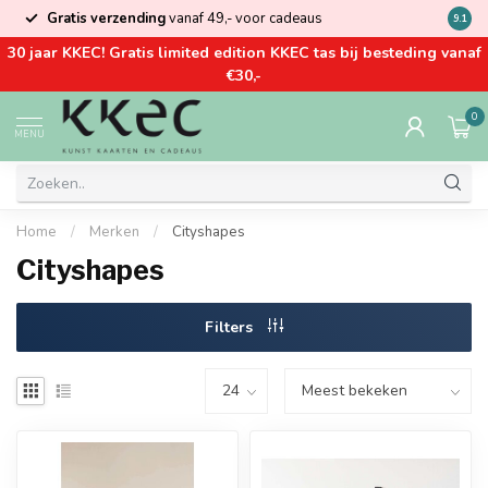
Gratis verzending
vanaf 49,- voor cadeaus
Kom la
9.1
30 jaar KKEC! Gratis limited edition KKEC tas bij besteding vanaf
€30,-
0
MENU
Home
/
Merken
/
Cityshapes
Cityshapes
Filters