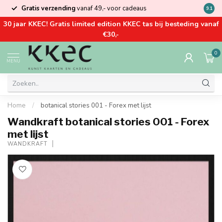
Gratis verzending
vanaf 49,- voor cadeaus
Kom la
9.1
30 jaar KKEC! Gratis limited edition KKEC tas bij besteding vanaf
€30,-
0
MENU
Home
/
botanical stories 001 - Forex met lijst
Wandkraft botanical stories 001 - Forex
met lijst
WANDKRAFT