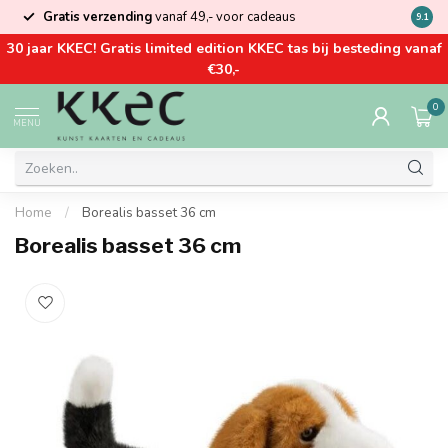
Gratis verzending
vanaf 49,- voor cadeaus
Kom la
9.1
30 jaar KKEC! Gratis limited edition KKEC tas bij besteding vanaf
€30,-
0
MENU
Home
/
Borealis basset 36 cm
Borealis basset 36 cm