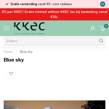
Gratis verzending
vanaf 49,- voor cadeaus
Kom la
9.1
30 jaar KKEC! Gratis limited edition KKEC tas bij besteding vanaf
€30,-
0
MENU
Home
/
Blue sky
Blue sky