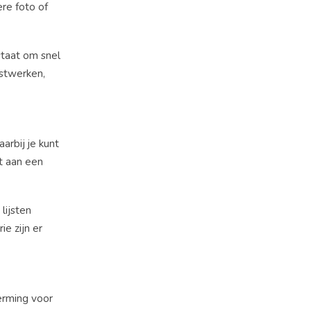
re foto of
 staat om snel
nstwerken,
aarbij je kunt
t aan een
lijsten
e zijn er
herming voor