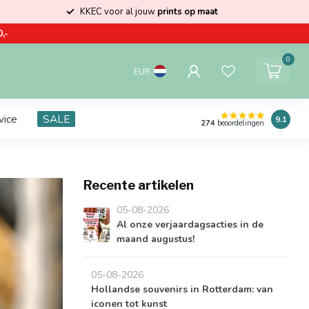
KKEC voor al jouw
prints op maat
,-
0
EUR
vice
SALE
9.1
274
beoordelingen
Recente artikelen
05-08-2026
Al onze verjaardagsacties in de
maand augustus!
05-08-2026
Hollandse souvenirs in Rotterdam: van
iconen tot kunst