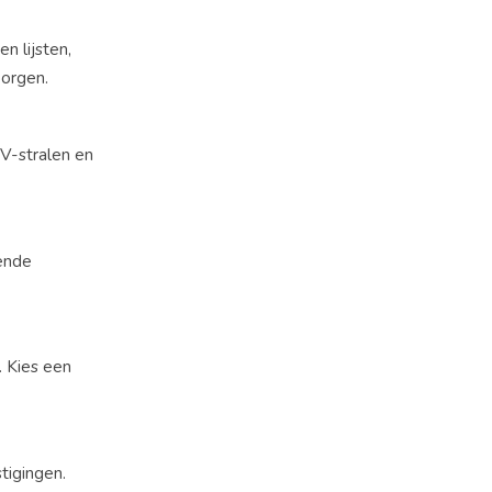
en lijsten,
borgen.
UV-stralen en
lende
t. Kies een
tigingen.