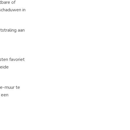
tbare of
 schaduwen in
tstraling aan
sten favoriet
reide
ie-muur te
e een