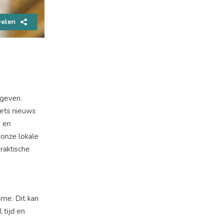
elen
 geven.
iets nieuws
s en
 onze lokale
raktische
sme. Dit kan
 tijd en