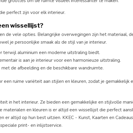
ende groottes om de ruimte visueel interessanter te maken.
e perfect zijn voor elk interieur.
en wissellijst?
zien de vele opties. Belangrijke overwegingen zijn het materiaal, d
el je persoonlijke smaak als de stijl van je interieur.
terwijl aluminium een moderne uitstraling biedt.
mentair is aan je interieur voor een harmonieuze uitstraling.
 met de afbeelding en de beschikbare wandruimte.
 een ruime variëteit aan stijlen en kleuren, zodat je gemakkelijk e
liteit in het interieur. Ze bieden een gemakkelijke en stijlvolle man
aterialen en kleuren is er altijd een wissellijst die perfect aanslu
ken er altijd op hun best uitzien. KKEC - Kunst, Kaarten en Cadeaus 
eciale print- en inlijstservice.