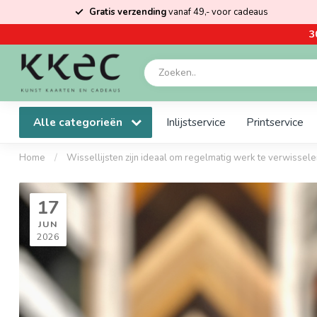
Gratis verzending
vanaf 49,- voor cadeaus
3
Alle categorieën
Inlijstservice
Printservice
Home
/
Wissellijsten zijn ideaal om regelmatig werk te verwissele
17
JUN
2026