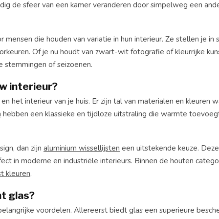
voudig de sfeer van een kamer veranderen door simpelweg een ande
or mensen die houden van variatie in hun interieur. Ze stellen je in
rkeuren. Of je nu houdt van zwart-wit fotografie of kleurrijke ku
je stemmingen of seizoenen.
w interieur?
en het interieur van je huis. Er zijn tal van materialen en kleuren w
n
hebben een klassieke en tijdloze uitstraling die warmte toevoeg
ign, dan zijn
aluminium wissellijsten
een uitstekende keuze. Deze 
ct in moderne en industriële interieurs. Binnen de houten categori
st kleuren
.
t glas?
belangrijke voordelen. Allereerst biedt glas een superieure besc