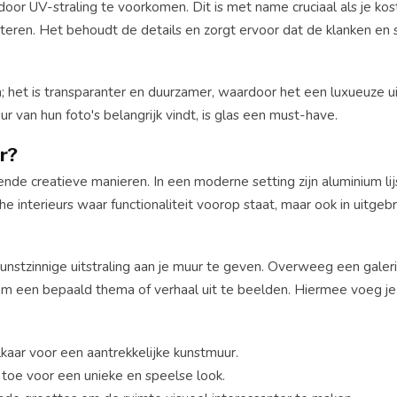
oor UV-straling te voorkomen. Dit is met name cruciaal als je kos
nteren. Het behoudt de details en zorgt ervoor dat de klanken en
n; het is transparanter en duurzamer, waardoor het een luxueuze ui
r van hun foto's belangrijk vindt, is glas een must-have.
ur?
llende creatieve manieren. In een moderne setting zijn aluminium lij
he interieurs waar functionaliteit voorop staat, maar ook in uitgeb
unstzinnige uitstraling aan je muur te geven. Overweeg een galer
om een bepaald thema of verhaal uit te beelden. Hiermee voeg j
lkaar voor een aantrekkelijke kunstmuur.
 toe voor een unieke en speelse look.