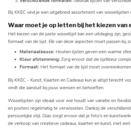
Verschillende formaten:
Gebruik lijsten van verschill
Bij KKEC vind je een uitgebreid assortiment van wissellijsten di
Waar moet je op letten bij het kiezen van e
Het kiezen van de juiste wissellijst kan een uitdaging zijn, ge
formaat van de lijst. Elk van deze aspecten moet passen bij zow
Materiaalkeuze:
Houten lijsten geven een warme sfeer 
Kleur afstemming:
Zorg ervoor dat de lijstkleur comple
Formaat:
Het formaat van de lijst moet overeenkomen
Bij KKEC - Kunst, Kaarten en Cadeaus kun je altijd terecht voor
vindt die aansluit bij jouw wensen en behoeften.
Wissellijsten zijn ideaal voor wie houdt van variatie en flexibi
en posters regelmatig te verwisselen. Dankzij de verschillende m
persoonlijke stijl. Glas zorgt ervoor dat je foto's en kunstwer
de verkoop van creatieve cadeaus, kaarten en kunst, met een sp