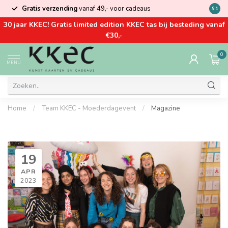
Gratis verzending
vanaf 49,- voor cadeaus
Kom la
9.1
30 jaar KKEC! Gratis limited edition KKEC tas bij besteding vanaf
€30,-
0
MENU
Home
/
Team KKEC - Moederdagevent
/
Magazine
19
APR
2023