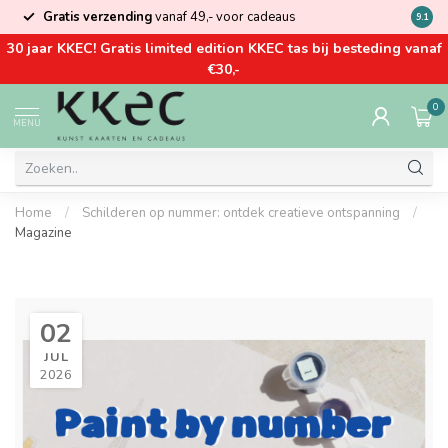
Gratis verzending
vanaf 49,- voor cadeaus
Kom la
9.1
30 jaar KKEC! Gratis limited edition KKEC tas bij besteding vanaf
€30,-
0
MENU
Home
/
Schilderen op nummer: ontdek creatieve ontspanning
/
Magazine
02
JUL
2026