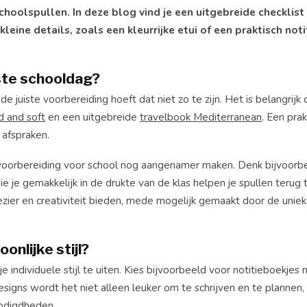
choolspullen. In deze blog vind je een uitgebreide checklis
ine details, zoals een kleurrijke etui of een praktisch noti
ste schooldag?
juiste voorbereiding hoeft dat niet zo te zijn. Het is belangrijk
d and soft
en een uitgebreide
travelbook Mediterranean
. Een pra
 afspraken.
voorbereiding voor school nog aangenamer maken. Denk bijvoorb
ie je gemakkelijk in de drukte van de klas helpen je spullen terug 
zier en creativiteit bieden, mede mogelijk gemaakt door de uniek
onlijke stijl?
 individuele stijl te uiten. Kies bijvoorbeeld voor notitieboekjes
esigns wordt het niet alleen leuker om te schrijven en te plannen,
nodigdheden.