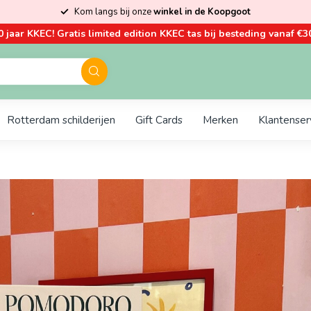
Kom langs bij onze
winkel in de Koopgoot
0 jaar KKEC! Gratis limited edition KKEC tas bij besteding vanaf €30
Rotterdam schilderijen
Gift Cards
Merken
Klantenser