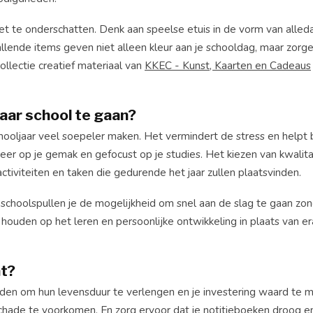
iet te onderschatten. Denk aan speelse etuis in de vorm van alle
lende items geven niet alleen kleur aan je schooldag, maar zorge
collectie creatief materiaal van
KKEC - Kunst, Kaarten en Cadeaus
aar school te gaan?
oljaar veel soepeler maken. Het vermindert de stress en helpt b
meer op je gemak en gefocust op je studies. Het kiezen van kwalit
iviteiten en taken die gedurende het jaar zullen plaatsvinden.
choolspullen je de mogelijkheid om snel aan de slag te gaan zon
houden op het leren en persoonlijke ontwikkeling in plaats van er
at?
ouden om hun levensduur te verlengen en je investering waard te 
 schade te voorkomen. En zorg ervoor dat je notitieboeken droog 