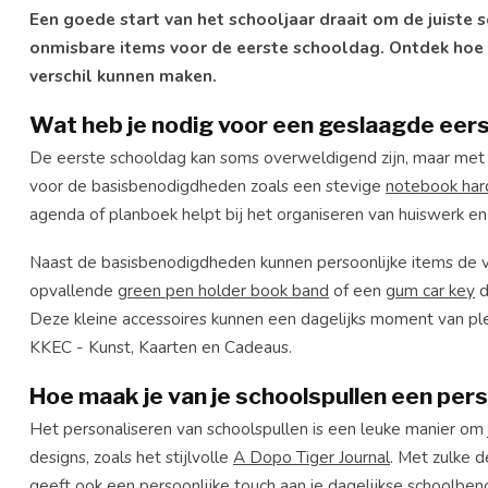
Een goede start van het schooljaar draait om de juiste s
onmisbare items voor de eerste schooldag. Ontdek hoe kle
verschil kunnen maken.
Wat heb je nodig voor een geslaagde eer
De eerste schooldag kan soms overweldigend zijn, maar met de 
voor de basisbenodigdheden zoals een stevige
notebook har
agenda of planboek helpt bij het organiseren van huiswerk en
Naast de basisbenodigdheden kunnen persoonlijke items de 
opvallende
green pen holder book band
of een
gum car key
d
Deze kleine accessoires kunnen een dagelijks moment van ple
KKEC - Kunst, Kaarten en Cadeaus.
Hoe maak je van je schoolspullen een perso
Het personaliseren van schoolspullen is een leuke manier om je
designs, zoals het stijlvolle
A Dopo Tiger Journal
. Met zulke d
geeft ook een persoonlijke touch aan je dagelijkse schoolbe