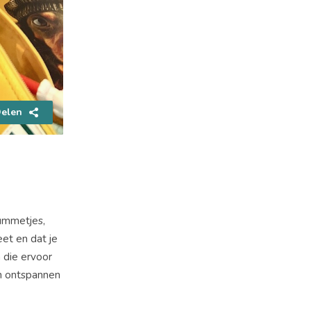
elen
gummetjes,
eet en dat je
n die ervoor
en ontspannen