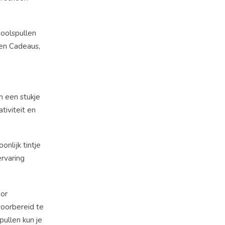
hoolspullen
 en Cadeaus,
n een stukje
tiviteit en
nlijk tintje
rvaring
oor
voorbereid te
pullen kun je