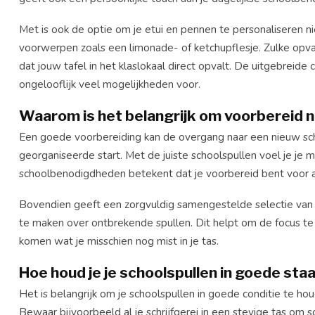
Met is ook de optie om je etui en pennen te personaliseren n
voorwerpen zoals een limonade- of ketchupflesje. Zulke opval
dat jouw tafel in het klaslokaal direct opvalt. De uitgebreide 
ongelooflijk veel mogelijkheden voor.
Waarom is het belangrijk om voorbereid n
Een goede voorbereiding kan de overgang naar een nieuw scho
georganiseerde start. Met de juiste schoolspullen voel je je 
schoolbenodigdheden betekent dat je voorbereid bent voor act
Bovendien geeft een zorgvuldig samengestelde selectie van s
te maken over ontbrekende spullen. Dit helpt om de focus te 
komen wat je misschien nog mist in je tas.
Hoe houd je je schoolspullen in goede sta
Het is belangrijk om je schoolspullen in goede conditie te h
Bewaar bijvoorbeeld al je schrijfgerei in een stevige tas om