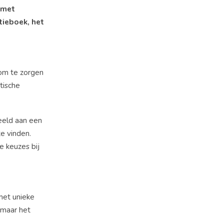
t met
tieboek, het
 om te zorgen
ktische
eeld aan een
te vinden.
e keuzes bij
 met unieke
 maar het