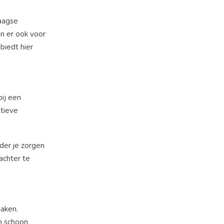
daagse
n er ook voor
biedt hier
ij een
atieve
der je zorgen
achter te
maken.
en schoon