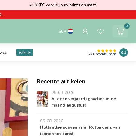
KKEC voor al jouw
prints op maat
,-
0
EUR
vice
SALE
9.1
274
beoordelingen
Recente artikelen
05-08-2026
Al onze verjaardagsacties in de
maand augustus!
05-08-2026
Hollandse souvenirs in Rotterdam: van
iconen tot kunst