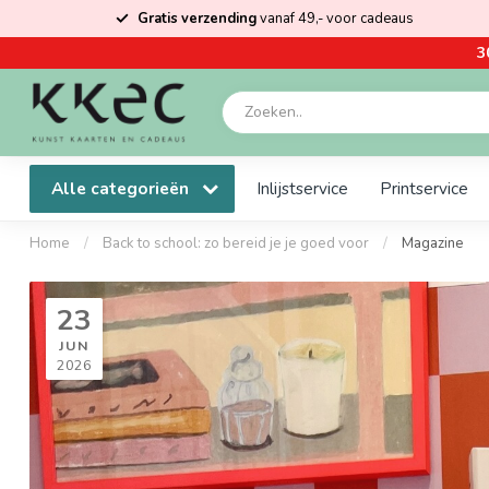
Gratis verzending
vanaf 49,- voor cadeaus
3
Alle categorieën
Inlijstservice
Printservice
Home
/
Back to school: zo bereid je je goed voor
/
Magazine
23
JUN
2026