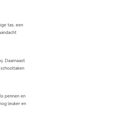
ige tas, een
 aandacht
ij. Daarnaast
e schooltaken
als pennen en
 nog leuker en