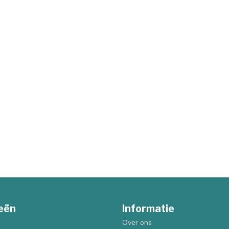
eën
Informatie
Over ons