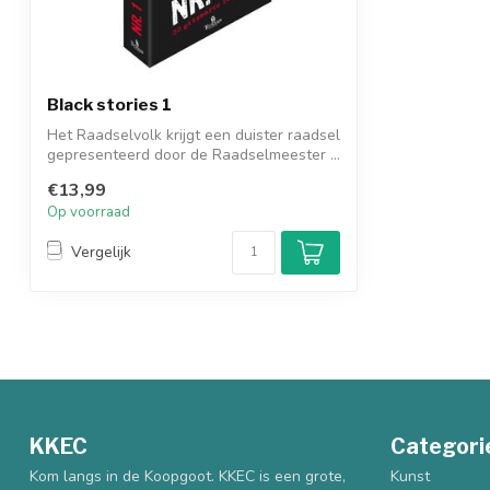
Black stories 1
Het Raadselvolk krijgt een duister raadsel
gepresenteerd door de Raadselmeester ...
€13,99
Op voorraad
Vergelijk
KKEC
Categori
Kom langs in de Koopgoot. KKEC is een grote,
Kunst