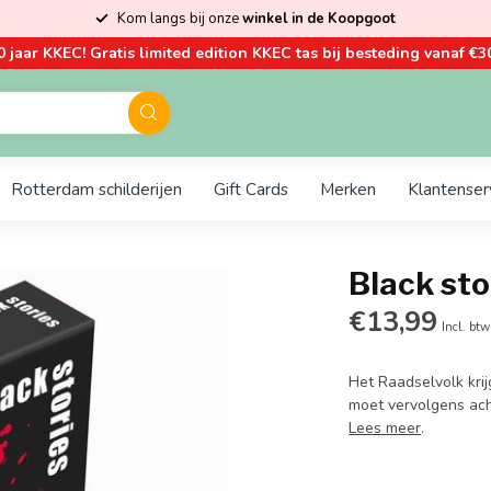
Kom langs bij onze
winkel in de Koopgoot
0 jaar KKEC! Gratis limited edition KKEC tas bij besteding vanaf €30
Rotterdam schilderijen
Gift Cards
Merken
Klantenser
Black sto
€13,99
Incl. btw
Het Raadselvolk kri
moet vervolgens ach
Lees meer
.