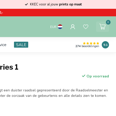
KKEC voor al jouw
prints op maat
,-
0
EUR
vice
SALE
9.1
274
beoordelingen
ries 1
Op voorraad
jgt een duister raadsel gepresenteerd door de Raadselmeester en
ter de oorzaak van de gebeurtenis en alle details zien te komen.